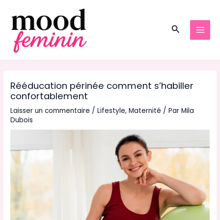
Aller
au
Recherche
contenu
MAI
MEN
Rééducation périnée comment s’habiller
confortablement
Laisser un commentaire
/
Lifestyle
,
Maternité
/ Par
Mila
Dubois